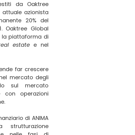
estiti da Oaktree
 attuale azionista
imanente 20% del
). Oaktree Global
 la piattaforma di
real estate
e nel
ende far crescere
 nel mercato degli
uolo sul mercato
 con operazioni
e.
inanziario di ANIMA
 strutturazione
 e nelle fasi di