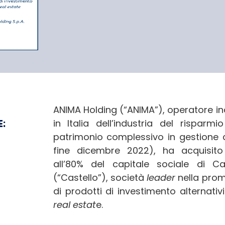
olding S.p.A.
ANIMA Holding (“ANIMA”), operatore i
E:
in Italia dell’industria del risparm
patrimonio complessivo in gestione d
fine dicembre 2022), ha acquisit
all’80% del capitale sociale di Ca
(“Castello”), società
leader
nella prom
di prodotti di investimento alternati
real estat
e.