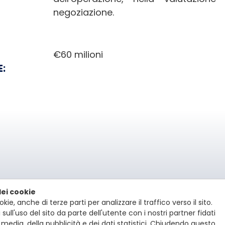
negoziazione.
€60 milioni
E:
dei cookie
A. -
kie, anche di terze parti per analizzare il traffico verso il sito.
 - 20121 Milan, Italy
-
sull'uso del sito da parte dell'utente con i nostri partner fidati
121
media, della pubblicità e dei dati statistici. Chiudendo questo