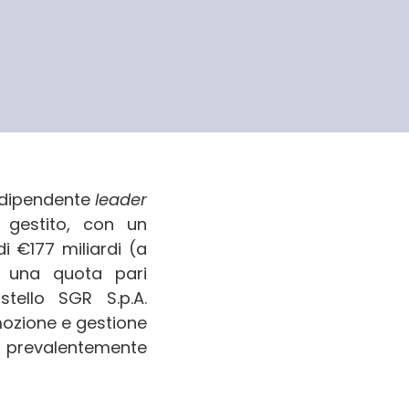
ndipendente
leader
io gestito, con un
i €177 miliardi (a
o una quota pari
stello SGR S.p.A.
ozione e gestione
vi prevalentemente