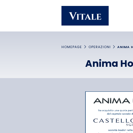
Homepage
Main navigation
Main content
Footer
HOMEPAGE
OPERAZIONI
ANIMA H
Anima Hol