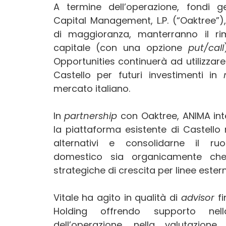
A termine dell’operazione, fondi g
Capital Management, L.P. (“Oaktree”),
di maggioranza, manterranno il r
capitale (con una opzione
put/call
Opportunities continuerà ad utilizzare
Castello per futuri investimenti in
mercato italiano.
In
partnership
con Oaktree, ANIMA int
la piattaforma esistente di Castello
alternativi e consolidarne il r
domestico sia organicamente che
strategiche di crescita per linee estern
Vitale ha agito in qualità di
advisor
f
Holding offrendo supporto nella
dell’operazione, nella valutazione