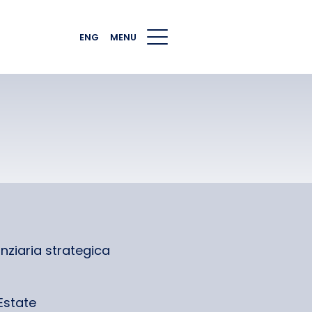
ENG
MENU
nziaria strategica
Estate