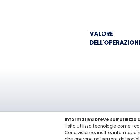
VALORE
DELL'OPERAZION
Informativa breve sull’utilizzo 
Vitale&Co. S.p.
Il sito utilizza tecnologie come i coo
Via San Paolo, 7
Condividiamo, inoltre, informazioni 
T: +39 02 6200 
che operano nel settore dei social 