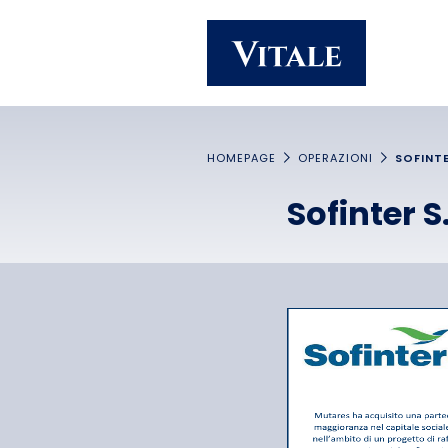
Homepage
Main navigation
Main content
Footer
HOMEPAGE
OPERAZIONI
SOFINTE
Sofinter S