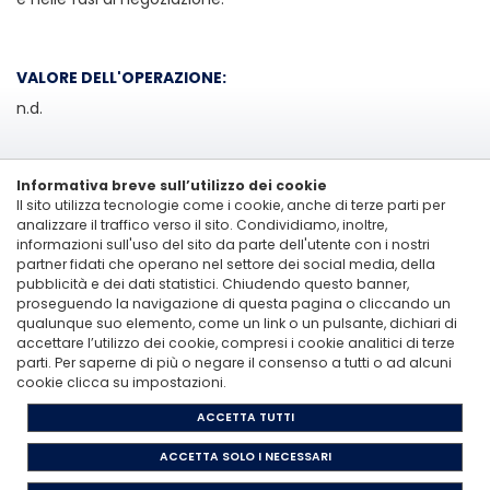
VALORE DELL'OPERAZIONE:
n.d.
Informativa breve sull’utilizzo dei cookie
Il sito utilizza tecnologie come i cookie, anche di terze parti per
analizzare il traffico verso il sito. Condividiamo, inoltre,
informazioni sull'uso del sito da parte dell'utente con i nostri
partner fidati che operano nel settore dei social media, della
pubblicità e dei dati statistici. Chiudendo questo banner,
proseguendo la navigazione di questa pagina o cliccando un
Linkedin
qualunque suo elemento, come un link o un pulsante, dichiari di
accettare l’utilizzo dei cookie, compresi i cookie analitici di terze
Vitale&Co. S.p.A. -
Via San Paolo, 7 - 20121 Milan, Italy
-
T: +39 02 6200 121
parti. Per saperne di più o negare il consenso a tutti o ad alcuni
Codice Fiscale e Partita Iva 12705870157 - Codice destinatario: A4707H7 -
cookie clicca su impostazioni.
PEC: vitaleeco@legalmail.it
Whistleblowing: per inviare una segnalazione |
invia un'e-mail
ACCETTA TUTTI
Privacy Policy
ACCETTA SOLO I NECESSARI
Cookie Policy
Vitale & Co. S.p. A. adotta il codice 231/01